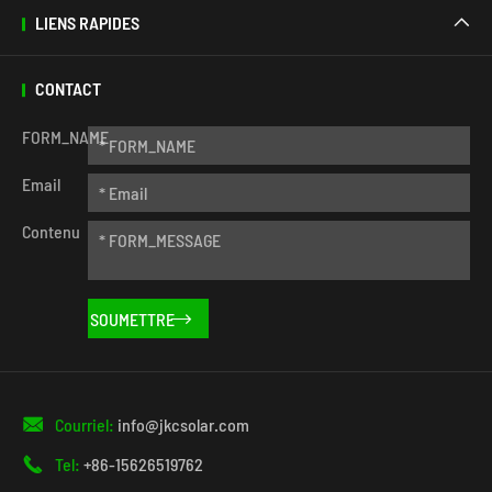
LIENS RAPIDES

CONTACT
FORM_NAME
Email
Contenu


Courriel:
info@jkcsolar.com

Tel:
+86-15626519762