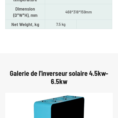
Dimension
468*318*159mm
(D*W*H), mm
Net Weight, kg
7.5 kg
Galerie de l'inverseur solaire 4.5kw-
6.5kw