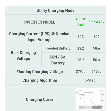
Utility Charging Mode
4.5KW
INVERTER MODEL
6.5KW48V
24V
Charging Current (UPS) @ Nominal
80A
80A
Input Voltage
Flooded Battery
29.2
58.4
Bulk Charging
AGM / Gel
Voltage
28.2
56.4
Battery
Floating Charging Voltage
27Vdc
54Vdc
Charging Algorithm
3-Step
Charging Curve