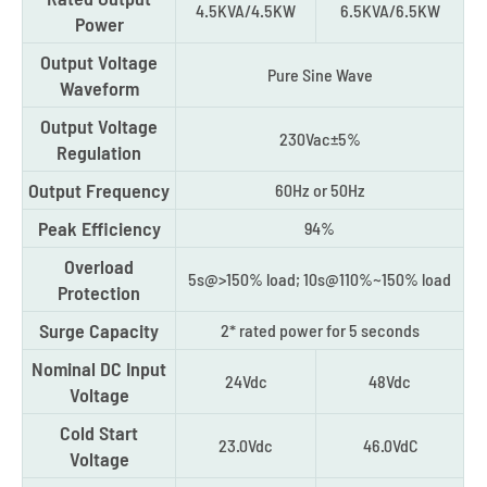
4.5KVA/4.5KW
6.5KVA/6.5KW
Power
Output Voltage
Pure Sine Wave
Waveform
Output Voltage
230Vac±5%
Regulation
Output Frequency
60Hz or 50Hz
Peak Efficiency
94%
Overload
5s@>150% load; 10s@110%~150% load
Protection
Surge Capacity
2* rated power for 5 seconds
Nominal DC Input
24Vdc
48Vdc
Voltage
Cold Start
23.0Vdc
46.0VdC
Voltage