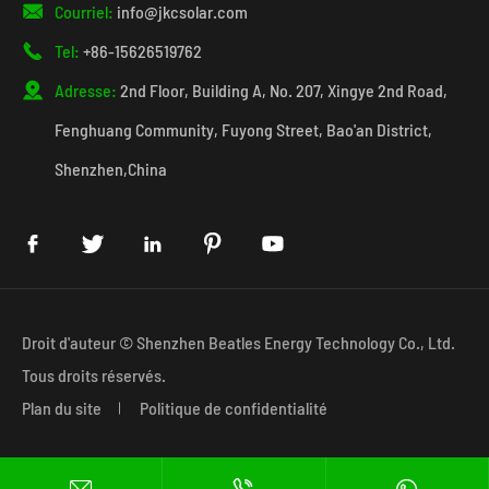

Courriel:
info@jkcsolar.com

Tel:
+86-15626519762

Adresse:
2nd Floor, Building A, No. 207, Xingye 2nd Road,
Fenghuang Community, Fuyong Street, Bao'an District,
Shenzhen,China





Droit d'auteur ©
Shenzhen Beatles Energy Technology Co., Ltd.
Tous droits réservés.
Plan du site
Politique de confidentialité

