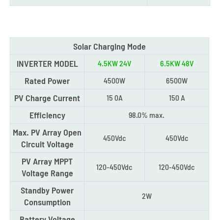
Solar Charging Mode
INVERTER MODEL
4.5KW 24V
6.5KW 48V
Rated Power
4500W
6500W
PV Charge Current
15 0A
150 A
Efficiency
98.0% max.
Max. PV Array Open
450Vdc
450Vdc
Circuit Voltage
PV Array MPPT
120-450Vdc
120-450Vdc
Voltage Range
Standby Power
2W
Consumption
Battery Voltage