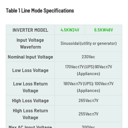
Table 1 Line Mode Specifications
INVERTER MODEL
4.5KW24V
6.5KW48V
Input Voltage
Sinusoidal (utility or generator)
Waveform
Nominal Input Voltage
230Vac
170Vac±7V (UPS) 90Vac±7V
Low Loss Voltage
(Appliances)
Low Loss Return
180Vac±7V (UPS); 100Vac±7V
Voltage
(Appliances)
High Loss Voltage
265Vac±7V
High Loss Return
255Vac±7V
Voltage
Max AC Input Voltage
300Vac