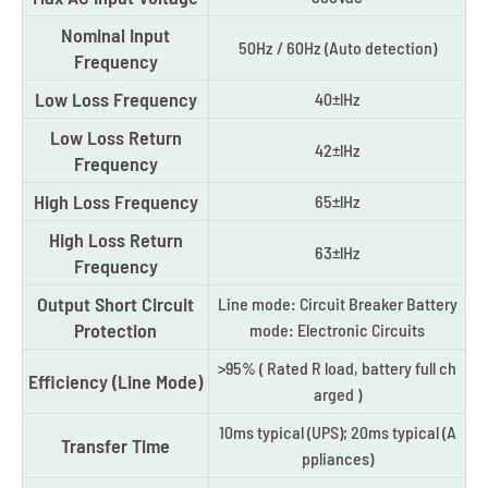
Nominal Input
50Hz / 60Hz (Auto detection)
Frequency
Low Loss Frequency
40±lHz
Low Loss Return
42±lHz
Frequency
High Loss Frequency
65±lHz
High Loss Return
63±lHz
Frequency
Output Short Circuit
Line mode: Circuit Breaker Battery
Protection
mode: Electronic Circuits
>95% ( Rated R load, battery full ch
Efficiency (Line Mode)
arged )
10ms typical (UPS); 20ms typical (A
Transfer Time
ppliances)