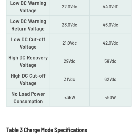
Low DC Warning
22.0Vdc
44.0VdC
Voltage
Low DC Warning
23.0Vdc
46.0Vdc
Return Voltage
Low DC Cut-off
21.0Vdc
42.0Vdc
Voltage
High DC Recovery
29Vdc
58Vdc
Voltage
High DC Cut-off
31Vdc
62Vdc
Voltage
No Load Power
<35W
<50W
Consumption
Table 3 Charge Mode Specifications