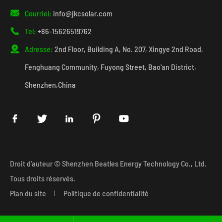

Courriel:
info@jkcsolar.com

Tel:
+86-15626519762

Adresse:
2nd Floor, Building A, No. 207, Xingye 2nd Road,
Fenghuang Community, Fuyong Street, Bao'an District,
Shenzhen,China





Droit d'auteur ©
Shenzhen Beatles Energy Technology Co., Ltd.
Tous droits réservés.
Plan du site
Politique de confidentialité