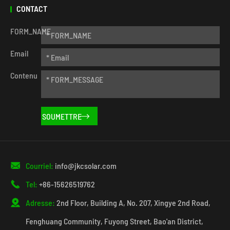
CONTACT
FORM_NAME
Email
Contenu


Courriel:
info@jkcsolar.com

Tel:
+86-15626519762

Adresse:
2nd Floor, Building A, No. 207, Xingye 2nd Road,
Fenghuang Community, Fuyong Street, Bao'an District,